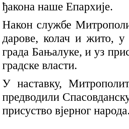
ђакона наше Епархије.
Након службе Митрополи
дарове, колач и жито, у
града Бањалуке, и уз при
градске власти.
У наставку, Митрополи
предводили Спасовданску
присуство вјерног народа