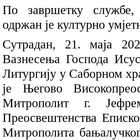
По завршетку службе,
одржан је културно умјет
Сутрадан, 21. маја 20
Вазнесења Господа Исус
Литургију у Саборном х
је Његово Високопрео
Митрополит г. Јефр
Преосвештенства Епископ
Митрополита бањалучког