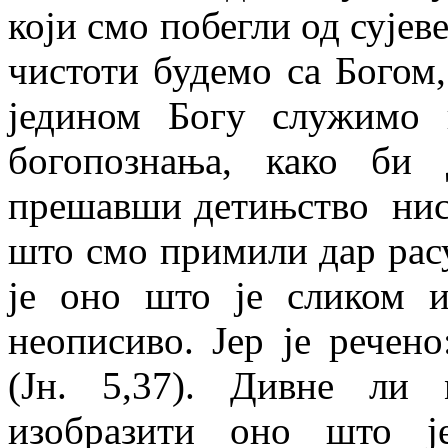
који смо побегли од сујеве
чистоти будемо са Богом,
једином Богу служимо 
богопознања, како би
прешавши детињство нисм
што смо примили дар рас
је оно што је сликом 
неописиво. Јер је речен
(Јн. 5,37). Дивне ли 
изобразити оно што ј