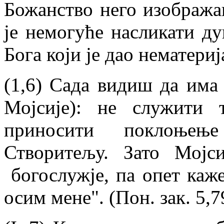
Божанство него изображав
је немогуће насликати ду
Бога који је дао нематери
(1,6) Сада видиш да има
Мојсије): не служити
приносити поклоњењ
Створитељу. Зато Мојс
богослужје, па опет каже
осим мене". (Пон. зак. 5,7