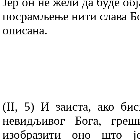
Јер он не жели да буде об
посрамљење нити слава Бо
описана.
(II, 5) И заиста, ако б
невидљивог Бога, греш
изобразити оно што ј