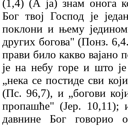
(1,4) (А ја) знам онога 
Бог твој Господ је једа
поклони и њему једином
других богова" (Понз. 6,4.
прави било какво вајано п
је на небу горе и што је
„нека се постиде сви кој
(Пс. 96,7), и „богови ко
пропашће" (Јер. 10,11); 
давнине Бог говорио 