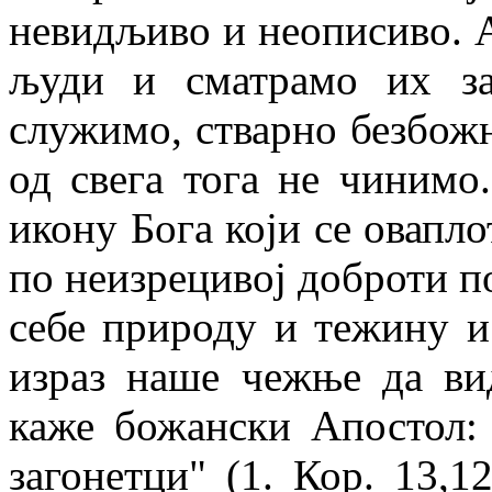
невидљиво и неописиво. А
људи и сматрамо их з
служимо, стварно безбож
од свега тога не чинимо.
икону Бога који се овапло
по неизрецивој доброти п
себе природу и тежину и 
израз наше чежње да ви
каже божански Апостол:
загонетци" (1. Кор. 13,1