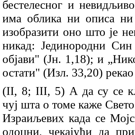
бестелесног и невидљиво
има облика ни описа ни
изобразити оно што је не
никад: Јединородни Син 
објави" (Јн. 1,18); и „Ни
остати" (Изл. 33,20) рекао 
(II, 8; III, 5) А да су с
чуј шта о томе каже Свето
Израиљевих када се Мојс
одоцни, чекајући да пр