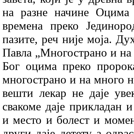
на разне начине Оцима
времена преко Јединоро
пазите, реч није моја. Ду
Павла „Многострано и на 
Бог оцима преко пророка
многострано и на много н
вешти лекар не даје уве
свакоме даје прикладан и
и место и болест и момена
други даје детету а одра