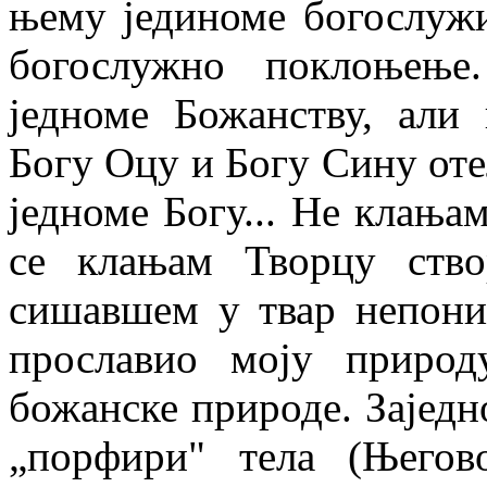
њему јединоме богослуж
богослужно поклоњење
једноме Божанству, али
Богу Оцу и Богу Сину от
једноме Богу... Не клања
се клањам Творцу ств
сишавшем у твар непони
прославио моју природ
божанске природе. Заједн
„порфири" тела (Његов