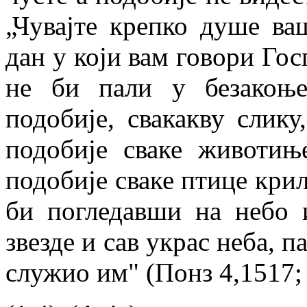
„Чувајте крепко душе ваш
дан у који вам говори Гос
не би пали у безакоње
подобије, свакакву слик
подобије сваке животи
подобије сваке птице крила
би погледавши на небо 
звезде и сав украс неба, п
служио им" (Понз 4,1517; 