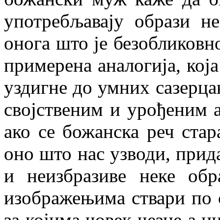
употребљавају образи н
онога што је безобликовно
примерена аналогија, која
уздигне до умних сазерцањ
својственим и урођеним а
ако се божанска реч стар
оно што нас узводи, прида
и неизбразиве неке обр
изображењима ствари по 
за којима човек чезне а н