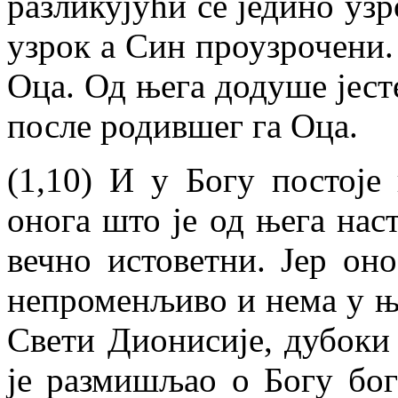
разликујући се једино уз
узрок а Син проузрочени.
Оца. Од њега додуше јесте
после родившег га Оца.
(1,10) И у Богу постоје
онога што је од њега наст
вечно истоветни. Јер он
непроменљиво и нема у њ
Свети Дионисије, дубоки 
је размишљао о Богу бог