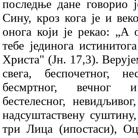
последње дане говорио 
Сину, кроз кога је и веко
онога који је рекао: „А 
тебе јединога истинитог
Христа" (Јн. 17,3). Верује
свега, беспочетног, н
бесмртног, вечног и 
бестелесног, невидљивог,
надсуштаствену суштину,
три Лица (ипостаси), О