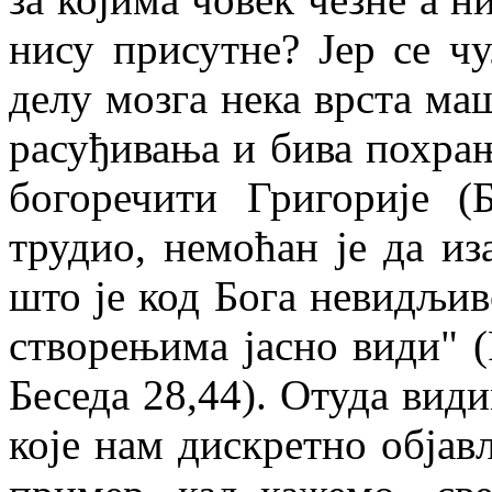
нису присутне? Јер се ч
делу мозга нека врста ма
расуђивања и бива похрањ
богоречити Григорије (
трудио, немоћан је да из
што је код Бога невидљив
створењима јасно види" (
Беседа 28,44). Отуда вид
које нам дискретно објав