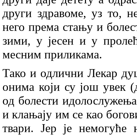
други здравоме, уз то, н
него према стању и болест
зими, у јесен и у проле
месним приликама.
Тако и одлични Лекар ду
онима који су још увек (
од болести идолослужења,
и клањају им се као богов
твари. Јер је немогуће 