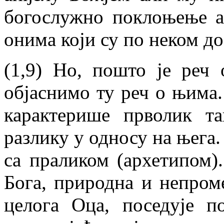
богослужно поклоњење а
онима који су по неком до
(1,9) Но, пошто је реч
објаснимо ту реч о њима. 
карактерише прволик т
разлику у односу на њега.
са праликом (архетипом)
Бога, природна и непром
целога Оца, поседује п