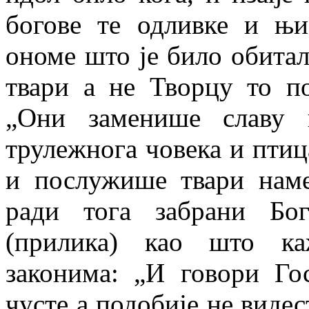
богове те одливке и њи
ономе што је било обита
твари а не Творцу то п
„Они заменише славу 
трулежнога човека и птиц
и послужише твари наме
ради тога забрани Бо
(прилика) као што к
законима: „И говори Го
чусте а подобије не видест