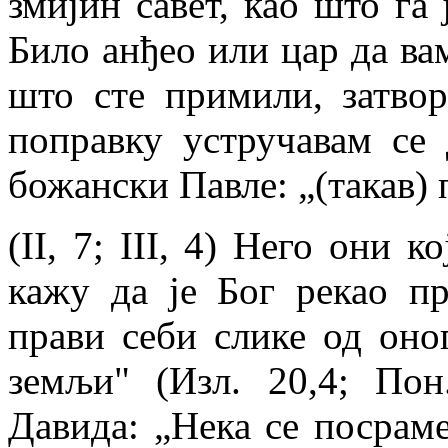
змијин савет, као што га
Било анђео или цар да ва
што сте примили, затво
поправку устручавам се
божански Павле: „(такав) п
(II, 7; III, 4) Него они 
кажу да је Бог рекао пр
прави себи слике од оно
земљи" (Изл. 20,4; Пон
Давида: „Нека се посраме