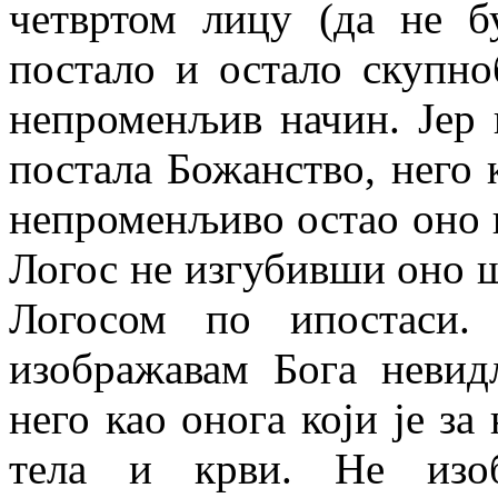
четвртом лицу (да не б
постало и остало скупно
непроменљив начин. Јер 
постала Божанство, него 
непроменљиво остао оно ш
Логос не изгубивши оно шт
Логосом по ипостаси.
изображавам Бога невид
него као онога који је за
тела и крви. Не изоб