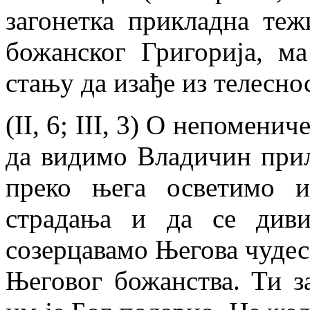
загонетка прикладна теж
божанског Григорија, м
стању да изађе из телесно
(II, 6; III, 3) О непомени
да видимо Владичин прил
преко њега осветимо 
страдања и да се див
созерцавамо Његова чудес
Његовог божанства. Ти з