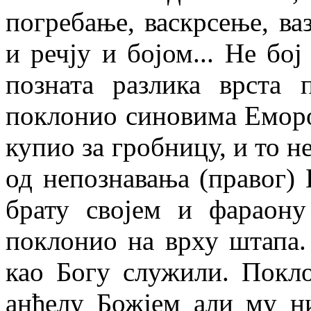
погребање, васкрсење, ва
и речју и бојом... Не бој
позната разлика врста
поклонио синовима Еморо
купио за гробницу, и то 
од непознавања (правог) 
брату својем и фараону
поклонио на врху штапа.
као Богу служили. Покл
анђелу Божјем али му ни