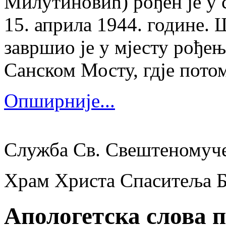
Милутиновић) рођен је у 
15. априла 1944. године.
завршио је у мјесту рођења
Санском Мосту, гдје потом
Опширније...
Служба Св. Свештеномуч
Храм Христа Спаситеља 
Апологетска слова п