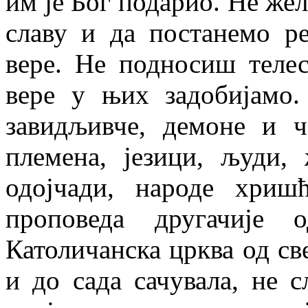
им је Бог подарио. Не же
славу и да постанемо р
вере. Не подносиш теле
вере у њих задобијамо.
завидљивче, демоне и ч
племена, језици, људи, 
одојчади, народе хриш
проповеда другачије
Католичанска црква од св
и до сада сачувала, не 