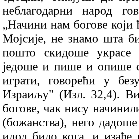
неблагодарни народ го
„Начини нам богове који ћ
Мојсије, не знамо шта би
пошто скидоше украсе 
једоше и пише и опише 
играти, говорећи у без
Израиљу" (Изл. 32,4). В
богове, чак нису начинил
(божанства), него дадоше
идол било кога, и изађе 