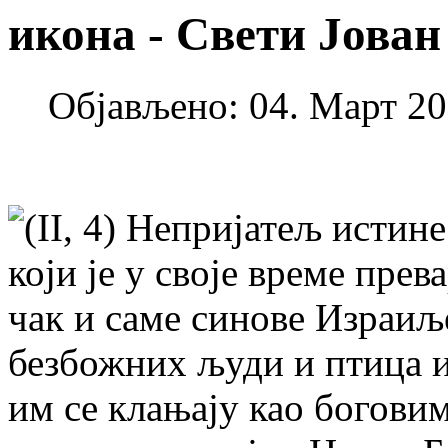
икона - Свети Јова
Објављено: 04. Март 20
(II, 4) Непријатељ истин
који је у своје време пре
чак и саме синове Израиљ
безбожних људи и птица и
им се клањају као боговим