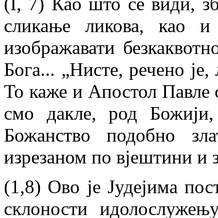
(I, 7) Као што се види, 
сликање ликова, као и
изображавати безкаквотн
Бога... „Нисте, речено је,
То каже и Апостол Павле 
смо дакле, род Божији
Божанство подобно зл
изрезаном по вјештини и з
(1,8) Ово је Јудејима по
склоности идолослужењу