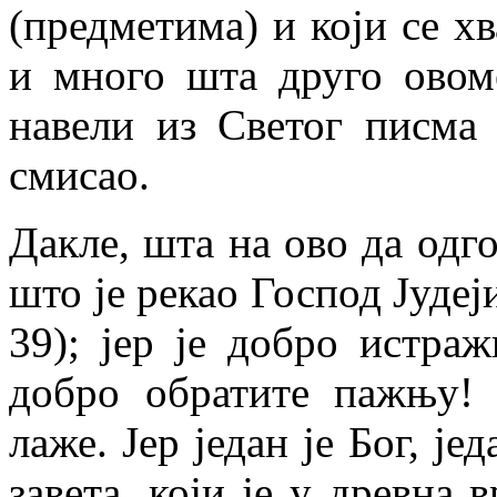
(предметима) и који се хв
и много шта друго овом
навели из Светог писма
смисао.
Дакле, шта на ово да одг
што је рекао Господ Јудеј
39); јер је добро истра
добро обратите пажњу! 
лаже. Јер један је Бог, ј
завета, који је у древна