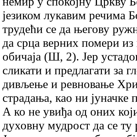
немир у спокојну Цркву Б
језиком лукавим речима Б
трудећи се да његову руж
да срца верних помери из
обичаја (Ш, 2). Јер устад
сликати и предлагати за 
дивљење и ревновање Хри
страдања, као ни јуначке 
А ко не увиђа од оних кој
духовну мудрост да се ту