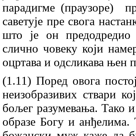
парадигме (праузоре) п
саветује пре свога настан
што је он предодредио
слично човеку који намер
оцртава и одсликава њен п
(1.11) Поред овога посто
неизобразивих ствари ко
бољег разумевања. Тако 
образе Богу и анђелима.
божански муж каже да б