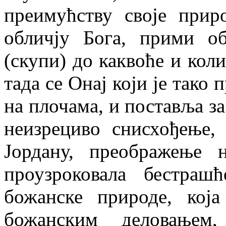
преимућству своје при
обличју Бога, прими о
(скупи) до каквоће и коли
тада се Онај који је тако
на плочама, и поставља за
неизрециво снисхођење,
Јордану, преображење 
проузроковала бестра
божанске природе, која
божанским деловањем