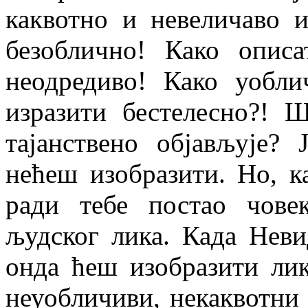
каквотно и невеличаво 
безоблично! Како опис
неодредиво! Како уобли
изразити бестелесно?! 
тајанствено објављује?
нећеш изобразити. Но, к
ради тебе постао чове
људског лика. Када Нев
онда ћеш изобразити лик
неуобличиви, некаквотни