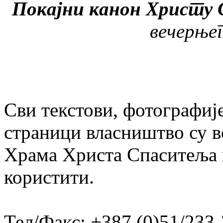
Покајни канон Христу
вечерње
Сви текстови, фотографије
страници власништво су в
Храма Христа Спаситеља и
користити.
Тел/Факс: +387 (0)51/233-