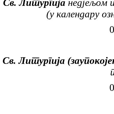
Св. Литургија
недјељом и
(у календару оз
0
Св. Литургија (заупокоје
0