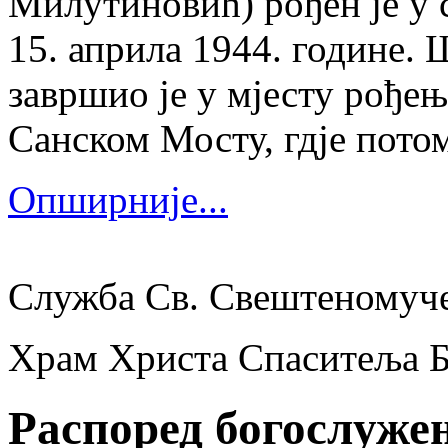
Милутиновић) рођен је у 
15. априла 1944. године.
завршио је у мјесту рођења
Санском Мосту, гдје потом
Опширније...
Служба Св. Свештеномуч
Храм Христа Спаситеља 
Распоред богослуже