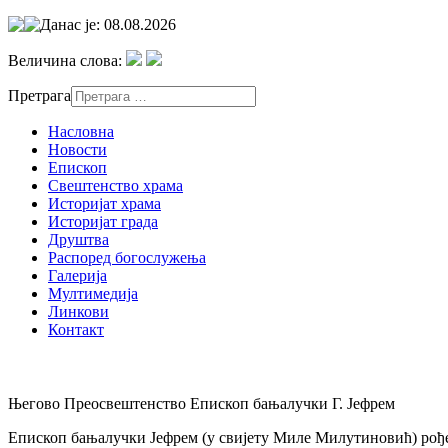
Данас је: 08.08.2026
Величина слова:
Претрага
Насловна
Новости
Епископ
Свештенство храма
Историјат храма
Историјат града
Друштва
Распоред богослужења
Галерија
Мултимедија
Линкови
Контакт
Његово Преосвештенство Епископ бањалучки Г. Јефрем
Епископ бањалучки Јефрем (у свијету Миле Милутиновић) рођен 