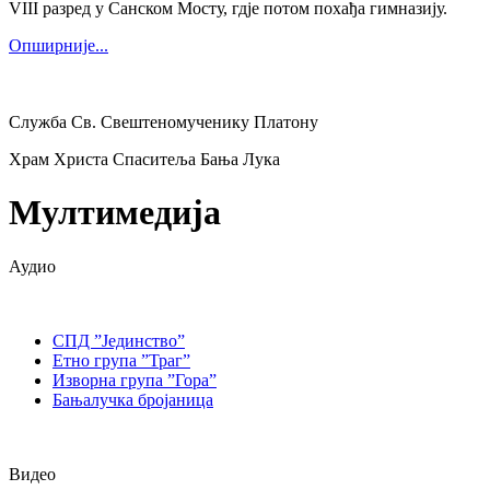
VIII разред у Санском Мосту, гдје потом похађа гимназију.
Опширније...
Служба Св. Свештеномученику Платону
Храм Христа Спаситеља Бања Лука
Мултимедија
Аудио
СПД ”Јединство”
Етно група ”Траг”
Изворна група ”Гора”
Бањалучка бројаница
Видео