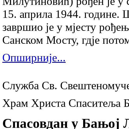
Милутиновић) рођен је у 
15. априла 1944. године.
завршио је у мјесту рођења
Санском Мосту, гдје потом
Опширније...
Служба Св. Свештеномуч
Храм Христа Спаситеља 
Спасовдан у Бањој Л