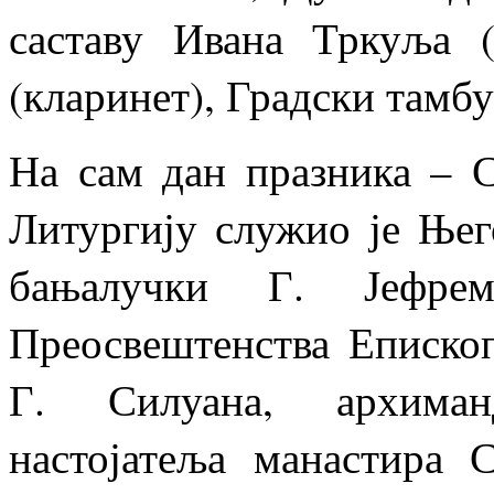
саставу Ивана Тркуља 
(кларинет), Градски тамб
На сам дан празника – С
Литургију служио је Ње
бањалучки Г. Јефре
Преосвештенства Епископ
Г. Силуана, архиман
настојатеља манастира 