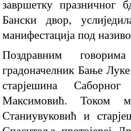
завршетку празничног 
Бански двор, услиједи
манифестација под називо
Поздравним говорим
градоначелник Бање Луке
старјешина Саборног
Максимовић. Током ма
Станиувуковић и старј
Спаситеља протојереј Д