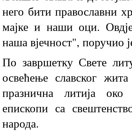
него бити православни х
мајке и наши оци. Овдј
наша вјечност", поручио 
По завршетку Свете литу
освећење славског жита
празнична литија око
епископи са свештенств
народа.