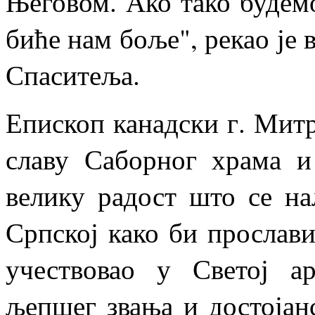
Његовом. Ако тако будем
биће нам боље", рекао је
Спаситеља.
Епископ канадски г. Митр
славу Саборног храма и
велику радост што се н
Српској како би прослав
учествовао у Светој ар
љепшег звања и достојанс