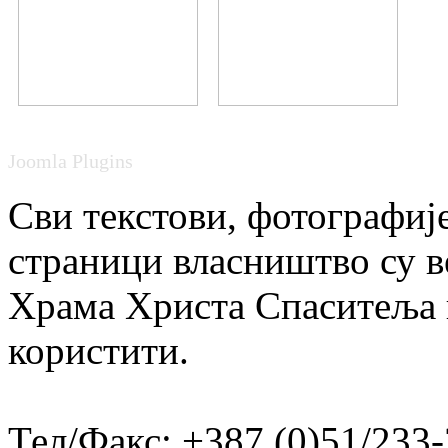
Joomla Plugins
Сви текстови, фотографије
страници власништво су в
Храма Христа Спаситеља и
користити.
Тел/Факс: +387 (0)51/233-