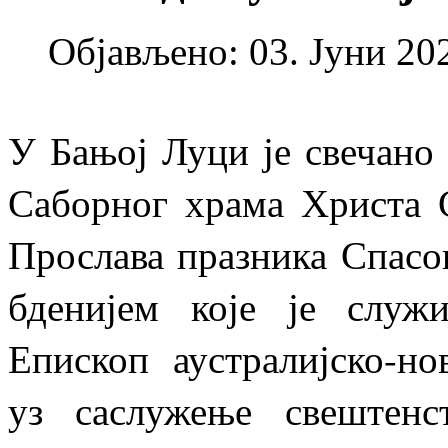
Објављено: 03. Јуни 202
У Бањој Луци је свечано
Саборног храма Христа 
Прослава празника Спасов
бденијем које је служ
Епископ аустралијско-н
уз саслужење свештенс