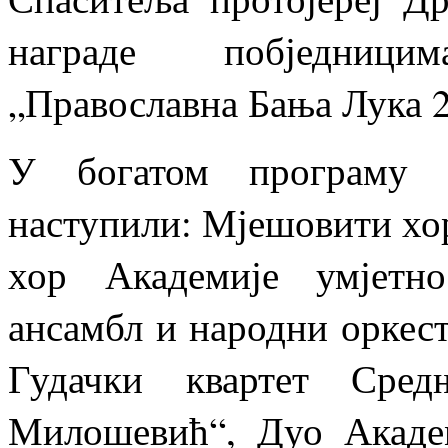
награде побједници
„Православна Бања Лука 2
У богатом програму 
наступили: Мјешовити хо
хор Академије умјетн
ансамбл и народни орке
Гудачки квартет Сре
Милошевић“, Дуо Акаде