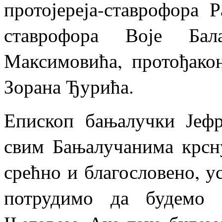
протојереја-ставрофора Р
ставрофора Воје Бала
Максимовића, протођако
Зорана Ђурића.
Епископ бањалучки Јефр
свим Бањалучанима крсну
срећно и благословено, у
потрудимо да будемо 