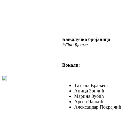
Бањалучка бројаница
Етно пјесме
Вокали:
Татјана Врањеш
Аница Зрилић
Марина Зубић
Арсен Чаркић
Александар Покрајчић