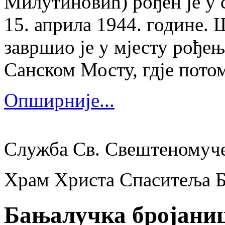
Милутиновић) рођен је у 
15. априла 1944. године.
завршио је у мјесту рођења
Санском Мосту, гдје потом
Опширније...
Служба Св. Свештеномуч
Храм Христа Спаситеља 
Бањалучка бројани