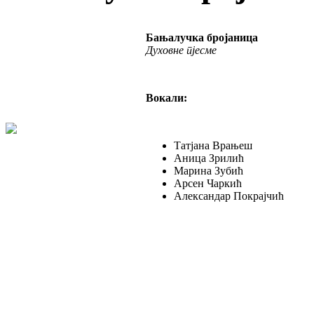
Бањалучка бројаница
Духовне пјесме
Вокали:
Татјана Врањеш
Аница Зрилић
Марина Зубић
Арсен Чаркић
Александар Покрајчић