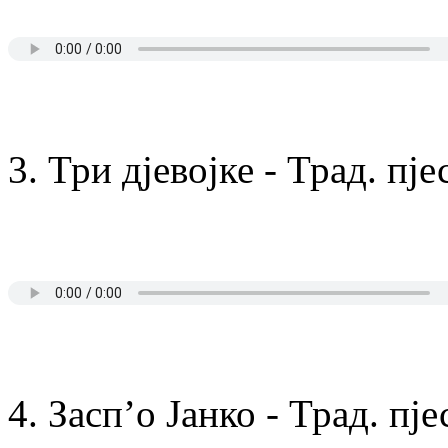
3. Три дјевојке - Трад. пје
4. Засп’о Јанко - Трад. пј