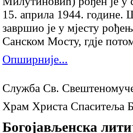
Милутиновић) рођен је у 
15. априла 1944. године.
завршио је у мјесту рођења
Санском Мосту, гдје потом
Опширније...
Служба Св. Свештеномуч
Храм Христа Спаситеља 
Богојављенска лити