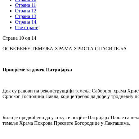
Страна 11
Страна 12
Страна 13
Страна 14
Све стране
Страна 10 од 14
ОСВЕЋЕЊЕ ТЕМЕЉА ХРАМА ХРИСТА СПАСИТЕЉА
Припреме за дочек Патријарха
Док су радови на реконструкцији темеља Саборног храма Христ
Српског Господина Павла, који је требао да дође у тродневну п
Било је предвиђено да у току те посјете Патријарх Павле са н
темеље Храма Покрова Пресвете Богородице у Лакташима.