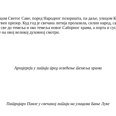
ицом Светог Саве, поред Народног позоришта, па даље, улицом 
ен призор. Куд год је свечана литија пролазила, силни народ, са
 све до темеља и око темеља новог Саборног храма, а порта и сус
 на овој великој духовној смотри.
Архијереји у литији пред освећење темеља храма
Патријарх Павле у свечаној литији на улицама Бање Луке