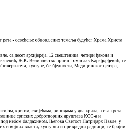
ског рата - освећење обновљених темеља будућег Храма Христа
ле, са десет архијереја, 12 свештеника, четири ђакона и
 Ковачевић, Њ.К. Величанство принц Томислав Карађорђевић, те
Универзитета, културе, безбједности, Медицинског центра,
тијом, крстом, свијећама, рипидама у два крила, а иза крста
дставнице српских добротворних друштава КСС-а и
х под небом-балдахином, Његова Светост Патријарх Павле, у
х и војних власти, културни и привредни радници, те бројни