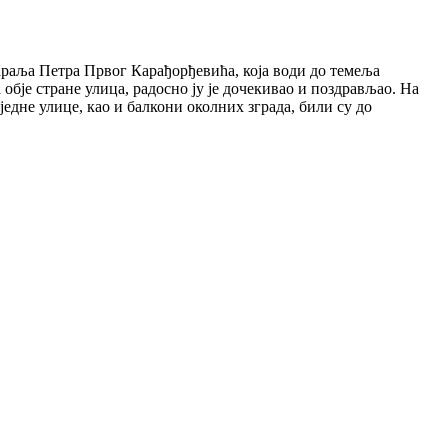
Краља Петра Првог Карађорђевића, која води до темеља
 обје стране улица, радосно ју је дочекивао и поздрављао. На
једне улице, као и балкони околних зграда, били су до