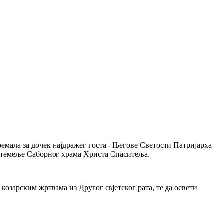
емала за дочек најдражег госта - Његове Светости Патријарха
ети темеље Саборног храма Христа Спаситеља.
озарским жртвама из Другог свјетског рата, те да освети