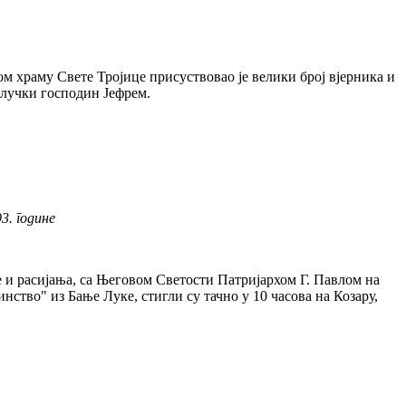
м храму Свете Тројице присуствовао је велики број вјерника и
алучки господин Јефрем.
3. године
ље и расијања, са Његовом Светости Патријархом Г. Павлом на
нство" из Бање Луке, стигли су тачно у 10 часова на Козару,