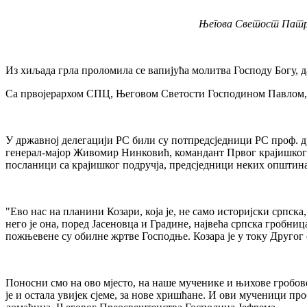
Његова Светост Патри
Из хиљада грла проломила се вапијућа молитва Господу Богу, д
Са првојерархом СПЦ, Његовом Светости Господином Павлом, ч
У државној делегацији РС били су потпредсједници РС проф.
генерал-мајор Живомир Нинковић, командант Првог крајишког 
посланици са крајишког подручја, предсједници неких општина
"Ево нас на планини Козари, која је, не само историјски српс
него је она, поред Јасеновца и Градине, највећа српска гробн
пожњевене су обилне жртве Господње. Козара је у току Другог 
Поносни смо на ово мјесто, на наше мученике и њихове гробов
је и остала увијек сјеме, за нове хришћане. И ови мученици п