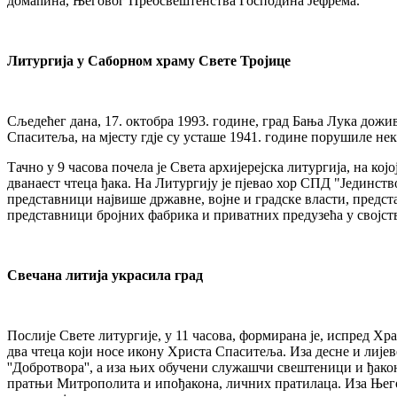
домаћина, Његовог Преосвештенства Господина Јефрема.
Литургија у Саборном храму Свете Тројице
Сљедећег дана, 17. октобра 1993. године, град Бања Лука дожив
Спаситеља, на мјесту гдје су усташе 1941. године порушиле н
Тачно у 9 часова почела је Света архијерејска литургија, на ко
дванаест чтеца ђака. На Литургију је пјевао хор СПД "Јединст
представници највише државне, војне и градске власти, предст
представници бројних фабрика и приватних предузећа у својств
Свечана литија украсила град
Послије Свете литургије, у 11 часова, формирана је, испред Хра
два чтеца који носе икону Христа Спаситеља. Иза десне и лиј
''Добротвора'', а иза њих обучени служашчи свештеници и ђако
пратњи Митрополита и ипођакона, личних пратилаца. Иза Његов