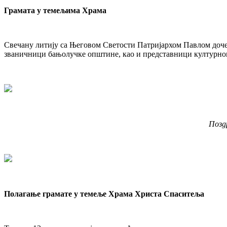
Грамата у темељима Храма
Свечану литију са Његовом Светости Патријархом Павлом доче
званичници бањолучке општине, као и представници културног
Позд
Полагање грамате у темеље Храма Христа Спаситеља