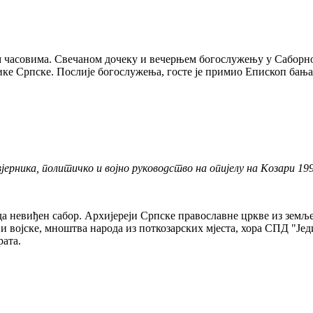
им часовима. Свечаном дочеку и вечерњем богослужењу у Саборно
ике Српске. Послије богослужења, госте је примио Епископ бањ
јерника, политичко и војно руководство на опијелу на Козари 199
тада невиђен сабор. Архијереји Српске православне цркве из зем
и војске, мноштва народа из поткозарских мјеста, хора СПД "Једи
рата.