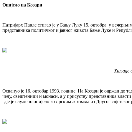
Опијело на Козари
Патријарх Павле стигао је у Бању Луку 15. октобра, у вечерњ
представника политичког и јавног живота Бање Луке и Републ
Хиљаде в
Освануо је 16. октобар 1993. године. На Козари је одржан до 
челу, свештеници и монаси, а у присуству представника власти 
гдје је служено опијело козарским жртвама из Другог свјетског 