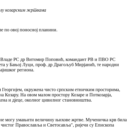
елу козарским жртвама
ле по овој поносној планини.
к Владе РС др Витомир Поповић, командант РВ и ПВО РС
та у Бањој Луци, проф. др Драгољуб Мирјанић, те народни
ајишког региона.
им Георгијем, окружена чисто српским етничким просторима,
на Козару. На овом малом простору Козаре и Поткозарја,
жена и дјеце, околног цивилног становништва.
р не могу умањити величину њихове жртве. Мученичка крв била
о чистог Православља и Светосавља", ријечи су Епископа