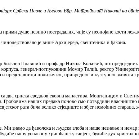
јарх Српски Павле и Његово Впр. Митрополит Николај на опиј
а прими душе невино пострадалих, чије су неопојане кости лежа
инодејствовало је више Архијереја, свештеника и ђакона.
 др Биљана Плавшић и проф. др Никола Кољевић, потпредсједни
корпуса, генерал-потпуковник Момир Талић, ректор Универзите
 и представници политичког, привредног и културног живота кр
ка, са два српска средњовјековна манастира, Моштаницом и Свет
ица. Гробовима наших предака поново смо потврдили власништво 
свјетског рата била велико стјециште и збјег немоћних стараца, 
е. Ми знамо да ђаволска и људска злоба и наше незнање и нема
робудиће нашу успавану хришћанску савјест, будиће дух кристалн