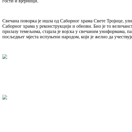
гости и вјерници.
Свечана поворка је ишла од Саборног храма Свете Тројице, ул
Саборног храма у реконструкцији и обнови. Био је то величанств
прилазу темељима, стајала је војска у свечаним униформама, па
посљедњег мјеста испуњени народом, који је желио да учествује