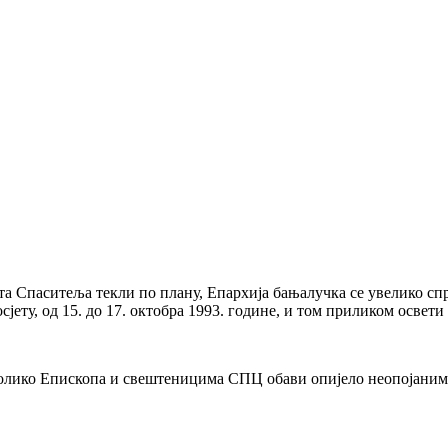
а Спаситеља текли по плану, Епархија бањалучка се увелико спр
осјету, од 15. до 17. октобра 1993. године, и том приликом осв
еколико Епископа и свештеницима СПЦ обави опијело неопојаним к