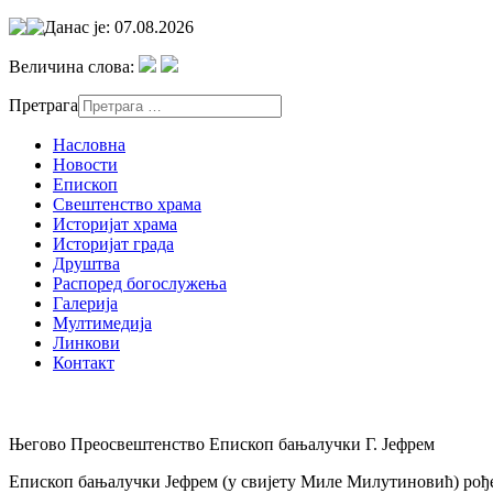
Данас је: 07.08.2026
Величина слова:
Претрага
Насловна
Новости
Епископ
Свештенство храма
Историјат храма
Историјат града
Друштва
Распоред богослужења
Галерија
Мултимедија
Линкови
Контакт
Његово Преосвештенство Епископ бањалучки Г. Јефрем
Епископ бањалучки Јефрем (у свијету Миле Милутиновић) рођен 